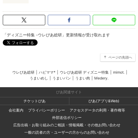
「ディズニー特集 -ウレぴあ総研」更新情報が受け取れます
ページの先頭へ
ウレぴあ総研
|
ハピママ*
|
ウレぴあ総研 ディズニー特集
|
mimot.
|
うまいめし
|
うまいパン
|
うまい肉
|
Medery.
ぴあ関連サイト
チケットぴあ
ぴあ(アプリ&Web)
会社案内
プライバシーポリシー
アクセスデータの利用・著作権等
外部送信ポリシー
広告出稿・お取り組みのご相談・情報掲載・その他お問い合わせ
一般の読者の方・ユーザーの方からのお問い合わせ