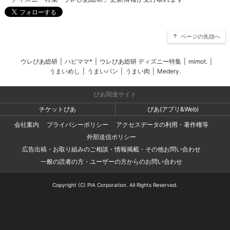
ページの先頭へ
ウレぴあ総研
|
ハピママ*
|
ウレぴあ総研 ディズニー特集
|
mimot.
|
うまいめし
|
うまいパン
|
うまい肉
|
Medery.
ぴあ関連サイト
チケットぴあ
ぴあ(アプリ&Web)
会社案内
プライバシーポリシー
アクセスデータの利用・著作権等
外部送信ポリシー
広告出稿・お取り組みのご相談・情報掲載・その他お問い合わせ
一般の読者の方・ユーザーの方からのお問い合わせ
Copyright (C) PIA Corporation. All Rights Reserved.