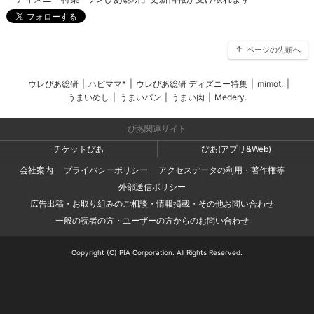
ページの先頭へ
ウレぴあ総研
|
ハピママ*
|
ウレぴあ総研 ディズニー特集
|
mimot.
|
うまいめし
|
うまいパン
|
うまい肉
|
Medery.
ぴあ関連サイト
チケットぴあ
ぴあ(アプリ&Web)
会社案内
プライバシーポリシー
アクセスデータの利用・著作権等
外部送信ポリシー
広告出稿・お取り組みのご相談・情報掲載・その他お問い合わせ
一般の読者の方・ユーザーの方からのお問い合わせ
Copyright (C) PIA Corporation. All Rights Reserved.