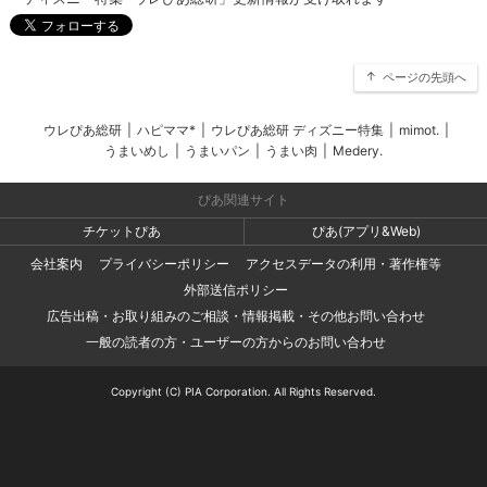
ページの先頭へ
ウレぴあ総研
|
ハピママ*
|
ウレぴあ総研 ディズニー特集
|
mimot.
|
うまいめし
|
うまいパン
|
うまい肉
|
Medery.
ぴあ関連サイト
チケットぴあ
ぴあ(アプリ&Web)
会社案内
プライバシーポリシー
アクセスデータの利用・著作権等
外部送信ポリシー
広告出稿・お取り組みのご相談・情報掲載・その他お問い合わせ
一般の読者の方・ユーザーの方からのお問い合わせ
Copyright (C) PIA Corporation. All Rights Reserved.