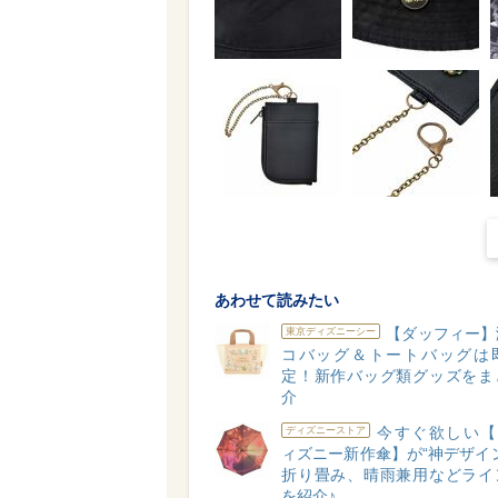
あわせて読みたい
【ダッフィー】
東京ディズニーシー
コバッグ＆トートバッグは
定！新作バッグ類グッズをま
介
今すぐ欲しい【W
ディズニーストア
ィズニー新作傘】が“神デザイ
折り畳み、晴雨兼用などライ
を紹介♪