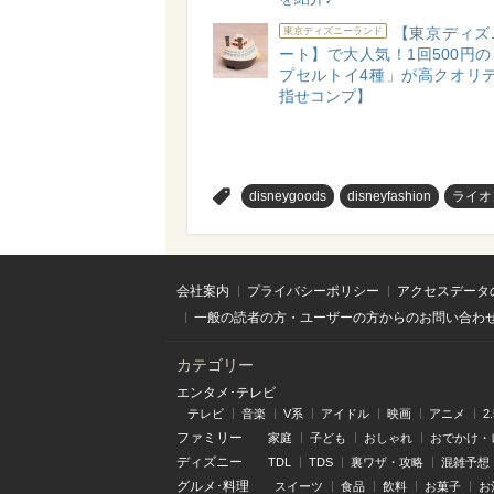
【東京ディズ
東京ディズニーランド
ート】で大人気！1回500円
プセルトイ4種」が高クオリテ
指せコンプ】
>
disneygoods
disneyfashion
ライオ
会社案内
プライバシーポリシー
アクセスデータ
一般の読者の方・ユーザーの方からのお問い合わ
カテゴリー
エンタメ･テレビ
テレビ
音楽
V系
アイドル
映画
アニメ
2
ファミリー
家庭
子ども
おしゃれ
おでかけ・
ディズニー
TDL
TDS
裏ワザ・攻略
混雑予想
グルメ･料理
スイーツ
食品
飲料
お菓子
お