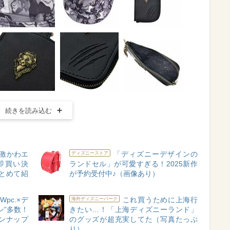
続きを読み込む
激かわエ
「ディズニーデザインの
ディズニーストア
即買い決
ランドセル」が可愛すぎる！2025新作
とめて紹
が予約受付中♪（画像あり）
pc.×デ
これ買うために上海行
海外ディズニーパーク
ン”多数！
きたい…！「上海ディズニーランド」
ンナップ
のグッズが超充実してた（写真たっぷ
り）