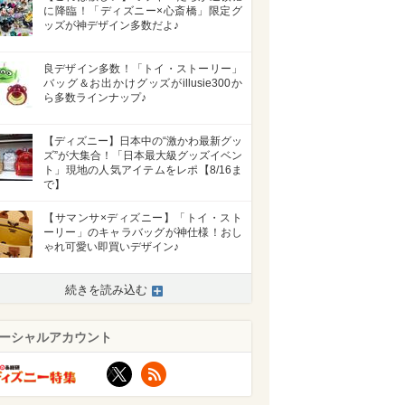
に降臨！「ディズニー×心斎橋」限定グ
ッズが神デザイン多数だよ♪
良デザイン多数！「トイ・ストーリー」
バッグ＆お出かけグッズがillusie300か
ら多数ラインナップ♪
【ディズニー】日本中の“激かわ最新グッ
ズ”が大集合！「日本最大級グッズイベン
ト」現地の人気アイテムをレポ【8/16ま
で】
【サマンサ×ディズニー】「トイ・スト
ーリー」のキャラバッグが神仕様！おし
ゃれ可愛い即買いデザイン♪
続きを読み込む
ーシャルアカウント
X
RSS