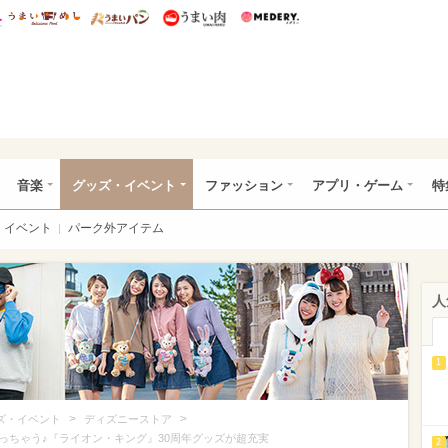
総研 ディズニー特集
mimot.
うまいめし
うまいパン
うまい肉
Medery.
ズニー特集 -ウレぴあ総研
音楽
グッズ・イベント
ファッション
アプリ・ゲーム
特
イベント
パーク外アイテム
人
1
>
>
ズ・イベント
ディズニーストア
っちゃう♪『ライオン・キング』30周年グッズが超充実
2