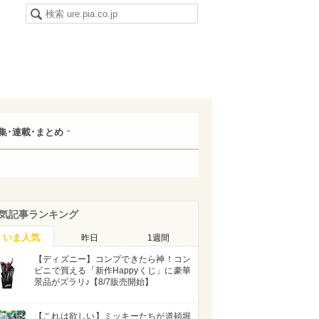
集･連載･まとめ
気記事ランキング
いま人気
昨日
1週間
【ディズニー】コンプできたら神！コン
ビニで買える「新作Happyくじ」に豪華
景品がズラリ♪【8/7販売開始】
【これは欲しい】ミッキーたちが道頓堀