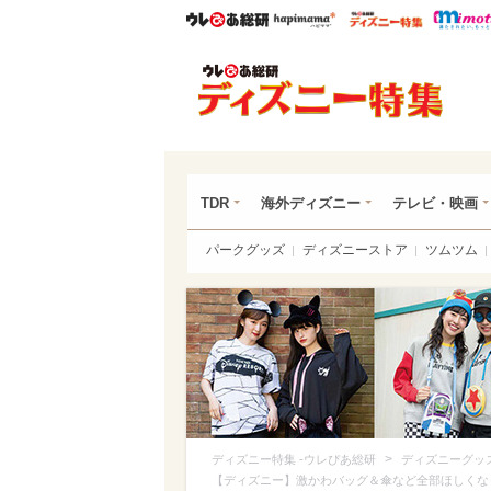
ウレぴあ総研
ハピママ*
ウレぴあ
ディ
TDR
海外ディズニー
テレビ・映画
パークグッズ
ディズニーストア
ツムツム
>
ディズニー特集 -ウレぴあ総研
ディズニーグッ
【ディズニー】激かわバッグ＆傘など全部ほしくな