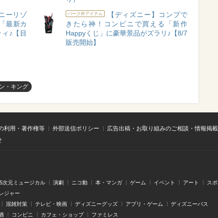
ニーリゾ
【ディズニー】コンプで
パーク外アイテム
の「最新カ
きたら神！コンビニで買える「新作
ィ♪【目
Happyくじ」に豪華景品がズラリ♪【8/7
販売開始】
ン・キング
の利用・著作権等
外部送信ポリシー
広告出稿・お取り組みのご相談・情報掲載
せ
.5次元ミュージカル
演劇
ニコ動
本・マンガ
ゲーム
イベント
アート
スポ
レジャー
混雑対策
テレビ・映画
ディズニーグッズ
アプリ・ゲーム
ディズニーパス
酒
コンビニ
カフェ・ショップ
ファミレス