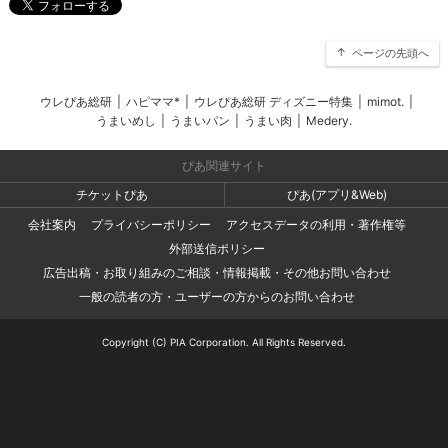
ページの先頭へ
ウレぴあ総研
|
ハピママ*
|
ウレぴあ総研 ディズニー特集
|
mimot.
|
うまいめし
|
うまいパン
|
うまい肉
|
Medery.
ぴあ関連サイト
チケットぴあ
ぴあ(アプリ&Web)
会社案内
プライバシーポリシー
アクセスデータの利用・著作権等
外部送信ポリシー
広告出稿・お取り組みのご相談・情報掲載・その他お問い合わせ
一般の読者の方・ユーザーの方からのお問い合わせ
Copyright (C) PIA Corporation. All Rights Reserved.