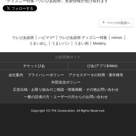
「ディズニー特集 -ウレぴあ総研」更新情報が受け取れます
ページの先頭へ
ウレぴあ総研
|
ハピママ*
|
ウレぴあ総研 ディズニー特集
|
mimot.
|
うまいめし
|
うまいパン
|
うまい肉
|
Medery.
ぴあ関連サイト
チケットぴあ
ぴあ(アプリ&Web)
会社案内
プライバシーポリシー
アクセスデータの利用・著作権等
外部送信ポリシー
広告出稿・お取り組みのご相談・情報掲載・その他お問い合わせ
一般の読者の方・ユーザーの方からのお問い合わせ
Copyright (C) PIA Corporation. All Rights Reserved.