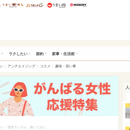
総研 ディズニー特集
mimot.
うまいめし
うまいパン
うまい肉
Medery.
ママ*
い
ラクしたい
節約
家事・生活術
ン
アンチエイジング
コスメ
趣味・習い事
人
1
ない「優秀サンダル」履いてみた
2