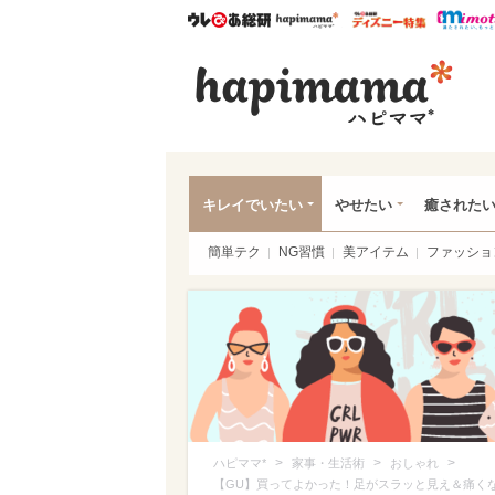
ウレぴあ総研
ハピママ*
ウレぴあ
ハピ
キレイでいたい
やせたい
癒された
簡単テク
NG習慣
美アイテム
ファッショ
>
>
>
ハピママ*
家事・生活術
おしゃれ
【GU】買ってよかった！足がスラッと見え＆痛く