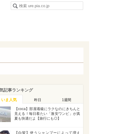
気記事ランキング
いま人気
昨日
1週間
【coca】部屋着級にラクなのにきちんと
見える！毎日着たい「激安ワンピ」が真
夏も快適だよ【旅行にも◎】
【白髪】使うシャンプーによって増え