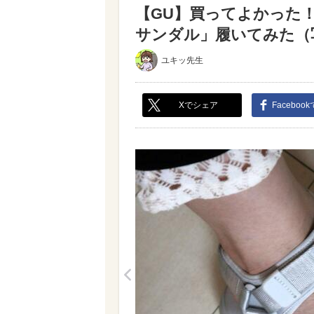
【GU】買ってよかった
サンダル」履いてみた（写真
ユキッ先生
Xでシェア
Faceboo
<