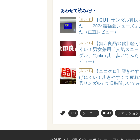
あわせて読みたい
【GU】サンダル難民
おしゃれ
た！「2024最強夏シューズ
た（正直レビュー）
【無印良品の靴】軽く
おしゃれ
くい！男女兼用「人気スニー
ダル」で5km以上歩いてみた
ビュー）
【ユニクロ】履きやす
おしゃれ
げにくい！歩きやすくて疲れ
秀サンダル」で長時間歩いて
>
GU
ジーユー
#GU
ファッション
会社案内
プライバシーポリシー
アクセスデータ