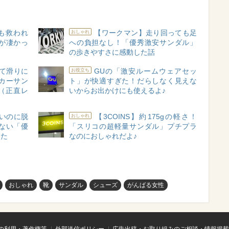
も救われ
【ワークマン】走り回っても足
おしゃれ
」が凄かっ
への負担なし！「優秀激安サンダル」
の歩きやすさに感動した話
て滑りに
GUの「激安ルームウェアセッ
お役立ち
カーサン
ト」が快適すぎた！だらしなく見えな
（正直レ
いからお出かけにも使えるよ♪
いのに脱
【3COINS】約175gの軽さ！
おしゃれ
ない「優
「スリコの超軽量サンダル」プチプラ
みた
なのにおしゃれだよ♪
おしゃれ
靴
サンダル
シューズ
がんばる女性
の利用・著作権等
外部送信ポリシー
広告出稿・お取り組みのご相談・情報掲載