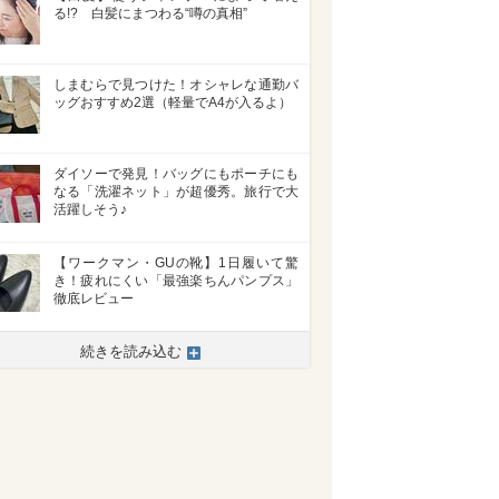
る!? 白髪にまつわる“噂の真相”
しまむらで見つけた！オシャレな通勤バ
ッグおすすめ2選（軽量でA4が入るよ）
ダイソーで発見！バッグにもポーチにも
なる「洗濯ネット」が超優秀。旅行で大
活躍しそう♪
【ワークマン・GUの靴】1日履いて驚
き！疲れにくい「最強楽ちんパンプス」
徹底レビュー
続きを読み込む
>