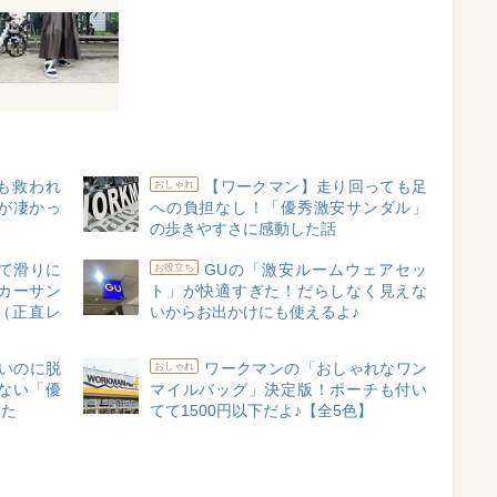
も救われ
【ワークマン】走り回っても足
おしゃれ
」が凄かっ
への負担なし！「優秀激安サンダル」
の歩きやすさに感動した話
て滑りに
GUの「激安ルームウェアセッ
お役立ち
カーサン
ト」が快適すぎた！だらしなく見えな
（正直レ
いからお出かけにも使えるよ♪
いのに脱
ワークマンの「おしゃれなワン
おしゃれ
ない「優
マイルバッグ」決定版！ポーチも付い
みた
てて1500円以下だよ♪【全5色】