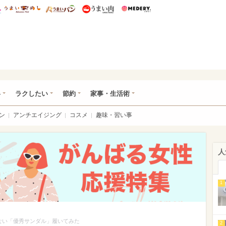
総研 ディズニー特集
mimot.
うまいめし
うまいパン
うまい肉
Medery.
ママ*
い
ラクしたい
節約
家事・生活術
ン
アンチエイジング
コスメ
趣味・習い事
人
1
ない「優秀サンダル」履いてみた
2