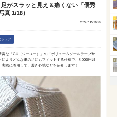
！足がスラッと見え＆痛くない「優秀
 1/18）
3
2024.7.15 20:50
kでシェア
4
豊富な「GU（ジーユー）」の「ボリュームソールテープサ
によりどんな形の足にもフィットする仕様で、3,000円以
5
。実際に着用して、履き心地などを紹介します！