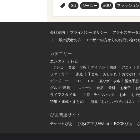
>
GU
ジーユー
#GU
ファッション
会社案内
プライバシーポリシー
アクセスデータ
一般の読者の方・ユーザーの方からのお問い合わ
カテゴリー
エンタメ･テレビ
テレビ
音楽
V系
アイドル
映画
アニメ
2
ファミリー
家庭
子ども
おしゃれ
おでかけ・
ディズニー
TDL
TDS
裏ワザ・攻略
混雑予想
グルメ･料理
スイーツ
食品
飲料
お菓子
お
ライフスタイル
生活・ライフハック
お金
おで
特集
・
連載
・
まとめ
特集『おいしいウチごはん』
ぴあ関連サイト
チケットぴあ
ぴあ(アプリ&Web)
BOOKぴあ