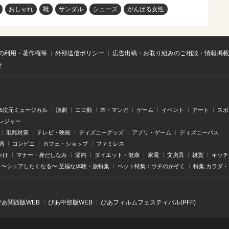
おしゃれ
靴
サンダル
シューズ
がんばる女性
の利用・著作権等
外部送信ポリシー
広告出稿・お取り組みのご相談・情報掲載
せ
.5次元ミュージカル
演劇
ニコ動
本・マンガ
ゲーム
イベント
アート
スポ
レジャー
混雑対策
テレビ・映画
ディズニーグッズ
アプリ・ゲーム
ディズニーパス
酒
コンビニ
カフェ・ショップ
ファミレス
かけ
マナー・身だしなみ
節約
ダイエット・健康
家電
文房具
雑貨
キッチ
〜シェアしたくなる〜 至福な体験・旅特集
ペット特集：ウチのかぞく
特集 カラダ
ぴあ関⻄版WEB
ぴあ中部版WEB
ぴあフィルムフェスティバル(PFF)