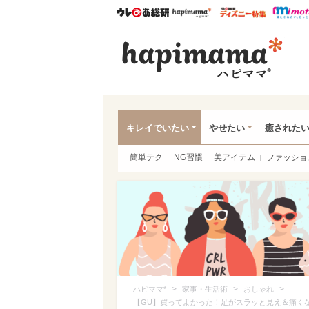
ウレぴあ総研
ハピママ*
ウレぴあ
ハピ
キレイでいたい
やせたい
癒された
簡単テク
NG習慣
美アイテム
ファッショ
>
>
>
ハピママ*
家事・生活術
おしゃれ
【GU】買ってよかった！足がスラッと見え＆痛く