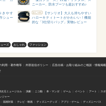
ニーカー、防水ブーツも超おすすめ♪
歩きやす
【サンリオ】大人も持ちやすい
おしゃれ
作シュー
ハローキティトートがかわいい！機能
的な「3仕切りバッグ」実物レビュー
シューズ
おしゃれ
ファッション
の利用・著作権等
外部送信ポリシー
広告出稿・お取り組みのご相談・情報掲載
せ
.5次元ミュージカル
演劇
ニコ動
本・マンガ
ゲーム
イベント
アート
スポ
レジャー
混雑対策
テレビ・映画
ディズニーグッズ
アプリ・ゲーム
ディズニーパス