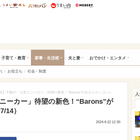
総研 ディズニー特集
mimot.
うまいめし
うまいパン
うまい肉
Medery.
ママ*
子育て・教育
家事・生活術
夫と妻
おでかけ・エンタメ
れ
お役立ち
社会・制度
IKE】不動の「人気スニーカー」待望の新色！“Barons”がめちゃカッコいい
人
ニーカー」待望の新色！“Barons”が
/14）
1
2024.8.22 12:30
2