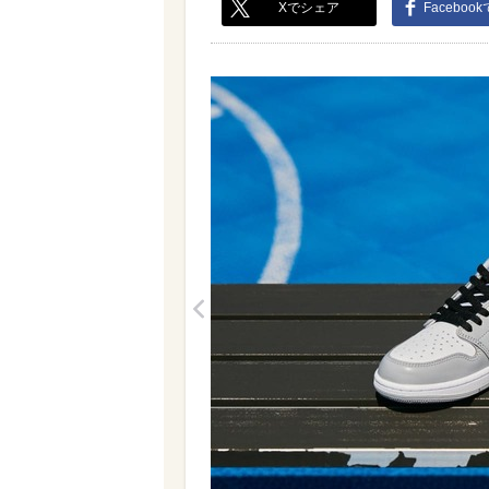
Xでシェア
Faceboo
<