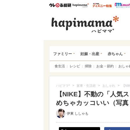
ウレぴあ総研
ハピママ*
ウレぴあ
ハピ
ファミリー
妊娠・出産
赤ちゃん
食生活
レシピ
掃除
お金・節約
おしゃ
>
>
>
ハピママ*
家事・生活術
おしゃれ
【N
【NIKE】不動の「人気ス
めちゃカッコいい（写真 7
伊東 ししゃも