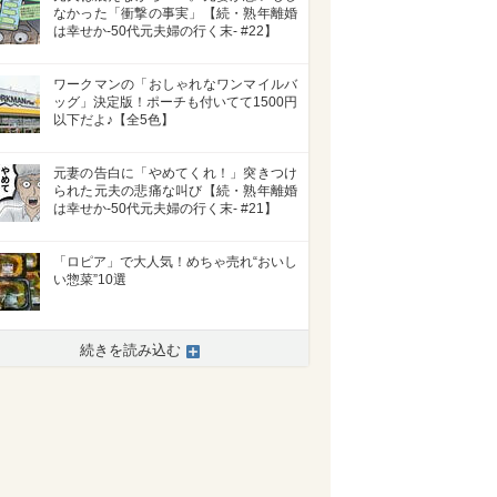
なかった「衝撃の事実」【続・熟年離婚
は幸せか-50代元夫婦の行く末- #22】
ワークマンの「おしゃれなワンマイルバ
ッグ」決定版！ポーチも付いてて1500円
以下だよ♪【全5色】
元妻の告白に「やめてくれ！」突きつけ
られた元夫の悲痛な叫び【続・熟年離婚
は幸せか-50代元夫婦の行く末- #21】
「ロピア」で大人気！めちゃ売れ“おいし
い惣菜”10選
>
続きを読み込む