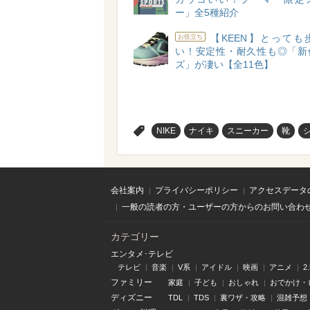
ー」全5種紹介
【KEEN】とっても
お役立ち
い！安定性・耐久性も◎「新
ズ」が凄い【全11色】
>
NIKE
ナイキ
スニーカー
靴
会社案内
プライバシーポリシー
アクセスデータ
一般の読者の方・ユーザーの方からのお問い合わ
カテゴリー
エンタメ･テレビ
テレビ
音楽
V系
アイドル
映画
アニメ
2
ファミリー
家庭
子ども
おしゃれ
おでかけ・
ディズニー
TDL
TDS
裏ワザ・攻略
混雑予想