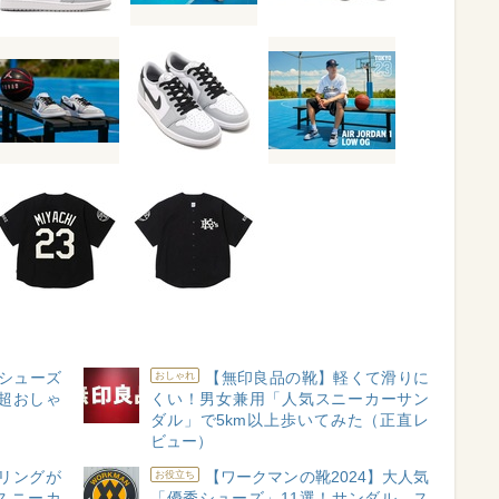
シューズ
【無印良品の靴】軽くて滑りに
おしゃれ
超おしゃ
くい！男女兼用「人気スニーカーサン
ダル」で5km以上歩いてみた（正直レ
ビュー）
ーリングが
【ワークマンの靴2024】大人気
お役立ち
スニーカ
「優秀シューズ」11選！サンダル、ス