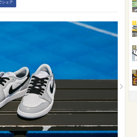
kでシェア
3
4
5