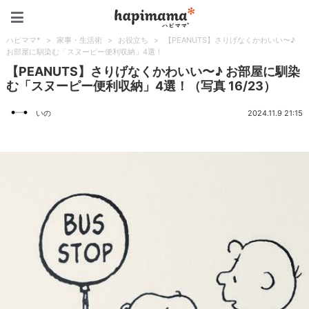
ハピママ*
ハピママ*
>
家事・生活術
>
お役立ち
>
【PEANUTS】さりげなくかわいい〜♪
お部屋に馴染む「スヌーピー便利収納」4選！
【PEANUTS】さりげなくかわいい〜♪ お部屋に馴染
む「スヌーピー便利収納」4選！（写真 16/23）
いの
2024.11.9 21:15