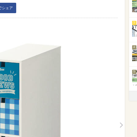
kでシェア
3
4
5