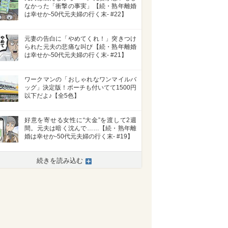
なかった「衝撃の事実」【続・熟年離婚
は幸せか-50代元夫婦の行く末- #22】
元妻の告白に「やめてくれ！」突きつけ
られた元夫の悲痛な叫び【続・熟年離婚
は幸せか-50代元夫婦の行く末- #21】
ワークマンの「おしゃれなワンマイルバ
ッグ」決定版！ポーチも付いてて1500円
以下だよ♪【全5色】
好意を寄せる女性に“大金”を渡して2週
間。元夫は暗く沈んで……【続・熟年離
婚は幸せか-50代元夫婦の行く末- #19】
続きを読み込む
>