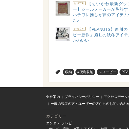
【ちいかわ最新グッ
お役立ち
ー】シールメーカーが胸熱す
ハチワレ推しが夢のアイテム
た♪
【PEANUTS】西川
お役立ち
ピー新作」癒しの秋冬アイテ
かわいい！
>
収納
#便利収納
スヌーピー
PEA
会社案内
プライバシーポリシー
アクセスデータ
一般の読者の方・ユーザーの方からのお問い合わ
カテゴリー
エンタメ･テレビ
テレビ
音楽
V系
アイドル
映画
アニメ
2