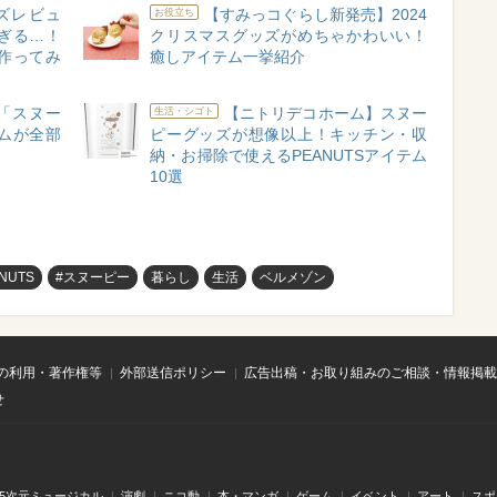
ズレビュ
【すみっコぐらし新発売】2024
お役立ち
ぎる…！
クリスマスグッズがめちゃかわいい！
作ってみ
癒しアイテム一挙紹介
の「スヌー
【ニトリデコホーム】スヌー
生活・シゴト
ムが全部
ピーグッズが想像以上！キッチン・収
納・お掃除で使えるPEANUTSアイテム
10選
NUTS
#スヌーピー
暮らし
生活
ベルメゾン
の利用・著作権等
外部送信ポリシー
広告出稿・お取り組みのご相談・情報掲載
せ
.5次元ミュージカル
演劇
ニコ動
本・マンガ
ゲーム
イベント
アート
スポ