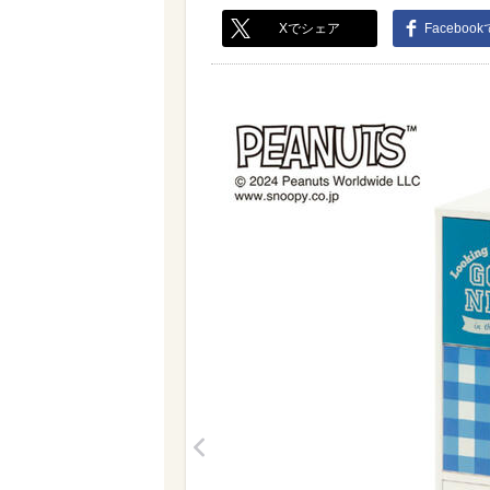
Xでシェア
Faceboo
<