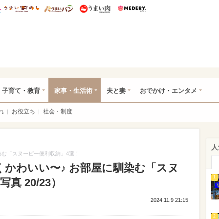
総研 ディズニー特集
mimot.
うまいめし
うまいパン
うまい肉
Medery.
ママ*
子育て・教育
家事・生活術
夫と妻
おでかけ・エンタメ
れ
お役立ち
社会・制度
人
馴染む「スヌーピー便利収納」4選！
なくかわいい〜♪ お部屋に馴染む「スヌ
1
 20/23）
2024.11.9 21:15
2