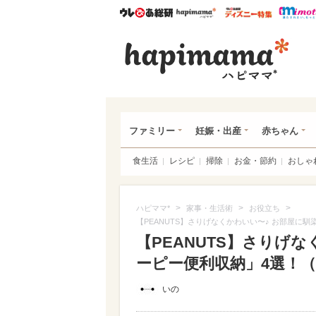
ウレぴあ総研
ハピママ*
ウレぴあ
ハピ
ファミリー
妊娠・出産
赤ちゃん
食生活
レシピ
掃除
お金・節約
おしゃ
>
>
>
ハピママ*
家事・生活術
お役立ち
【PEANUTS】さりげなくかわいい〜♪ お部屋に
【PEANUTS】さりげ
ーピー便利収納」4選！（写真
いの