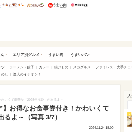
総研 ディズニー特集
mimot.
うまいめし
うまいパン
うまい肉
Medery.
いめし
はん
エリア別グルメ
うまい肉
うまいパン
ーツ
ラーメン・餃子
カレー
揚げもの
メガグルメ
ファミレス・大手チェ
りめし
達人のイチオシ！
人
わいくて豪華な「2025年福袋」が出るよ～
ア】お得なお食事券付き！かわいくて
1
出るよ～（写真 3/7）
2024.11.24 18:00