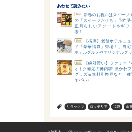
あわせて読みたい
新春のお祝いはスイーツ
食品
の「スイーツおせち」予約受
正月らしいアソートやギフ
場！
【横浜】老舗ホテルニュ
食品
ド「豪華福袋」登場！」自宅
ホテルグルメやオリジナルグッ
【絶対買い】ファミマ「
食品
オトク確定の神内容!!激かわ
グッズ＆無料引換券など、種
ヤバい♪
>
リラックマ
ロッテリア
福袋
食