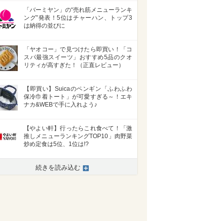
「バーミヤン」の“売れ筋メニューランキ
ング”発表！5位はチャーハン、トップ3
は納得の並びに
「ヤオコー」で見つけたら即買い！「コ
スパ最強スイーツ」おすすめ5品のクオ
リティが高すぎた！（正直レビュー）
【即買い】Suicaのペンギン「ふわふわ
保冷巾着トート」が可愛すぎる～！エキ
ナカ&WEBで手に入れよう♪
【やよい軒】行ったらこれ食べて！「激
推しメニューランキングTOP10」肉野菜
炒め定食は5位、1位は!?
続きを読み込む
>