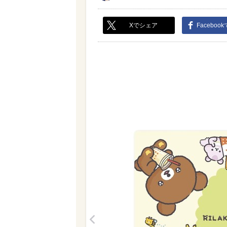
Xでシェア
Faceboo
<