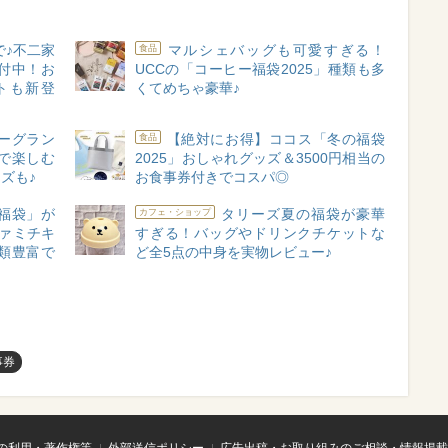
で♪不二家
マルシェバッグも可愛すぎる！
食品
付中！お
UCCの「コーヒー福袋2025」種類も多
トも新登
くてめちゃ豪華♪
ーグラン
【絶対にお得】ココス「冬の福袋
食品
で楽しむ
2025」おしゃれグッズ＆3500円相当の
ズも♪
お食事券付きでコスパ◎
福袋」が
タリーズ夏の福袋が豪華
カフェ・ショップ
ファミチキ
すぎる！バッグやドリンクチケットな
類豊富で
ど全5点の中身を実物レビュー♪
事券