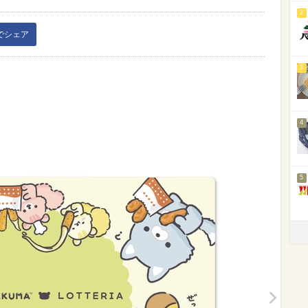
2
kでシェア
3
4
5