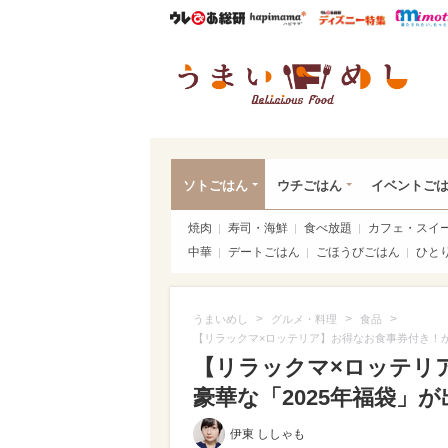
ウレぴあ総研
ハピママ*
ウレぴあ
うま
ソトごはん
ウチごはん
イベントご
焼肉
寿司・海鮮
食べ放題
カフェ・スイ
中華
デートごはん
ごほうびごはん
ひと
>
>
>
うまいめし
グルメ・料理
食品
【リラックマ×ロッテリア】お得なお食事券付き！か
【リラックマ×ロッテリ
豪華な「2025年福袋」が
伊東 ししゃも