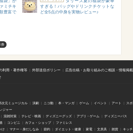
福袋」が
タリーズ夏の福袋が豪華
カフェ・ショップ
ファミチキ
すぎる！バッグやドリンクチケットな
類豊富で
ど全5点の中身を実物レビュー♪
事券
の利用・著作権等
外部送信ポリシー
広告出稿・お取り組みのご相談・情報掲載
せ
.5次元ミュージカル
演劇
ニコ動
本・マンガ
ゲーム
イベント
アート
スポ
レジャー
混雑対策
テレビ・映画
ディズニーグッズ
アプリ・ゲーム
ディズニーパス
酒
コンビニ
カフェ・ショップ
ファミレス
かけ
マナー・身だしなみ
節約
ダイエット・健康
家電
文房具
雑貨
キッチ