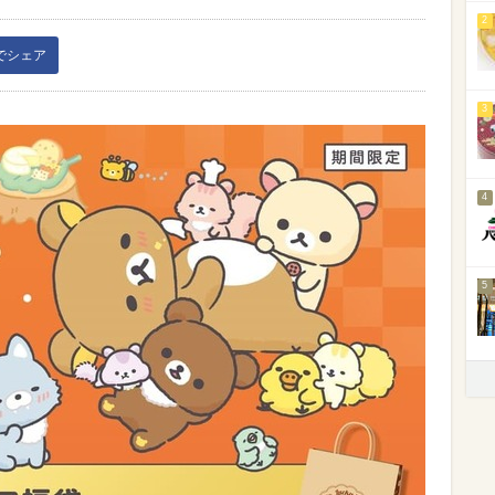
2
kでシェア
3
4
5