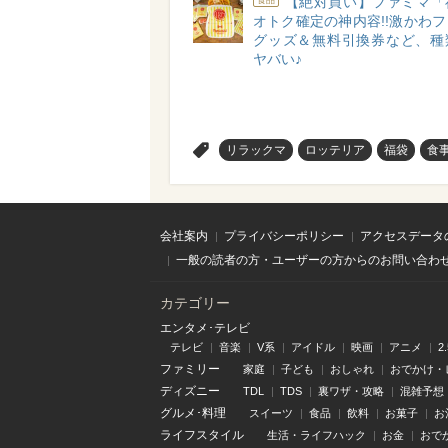
【絶対買い】ファミマ「
食品
オトク確定の神内容!!激かわ
グッズ＆無料引換券など、種
ヤバい♪
>
リラックマ
ロッテリア
福袋
食
会社案内
プライバシーポリシー
アクセスデータ
一般の読者の方・ユーザーの方からのお問い合わ
カテゴリー
エンタメ･テレビ
テレビ
音楽
V系
アイドル
映画
アニメ
2
ファミリー
家庭
子ども
おしゃれ
おでかけ・
ディズニー
TDL
TDS
裏ワザ・攻略
混雑予想
グルメ･料理
スイーツ
食品
飲料
お菓子
お
ライフスタイル
生活・ライフハック
お金
おで