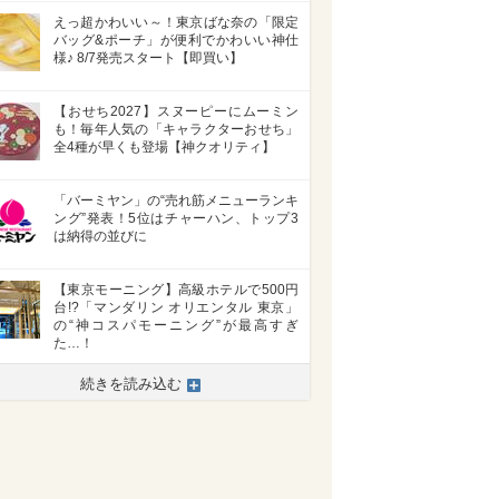
えっ超かわいい～！東京ばな奈の「限定
バッグ&ポーチ」が便利でかわいい神仕
様♪ 8/7発売スタート【即買い】
【おせち2027】スヌーピーにムーミン
も！毎年人気の「キャラクターおせち」
全4種が早くも登場【神クオリティ】
「バーミヤン」の“売れ筋メニューランキ
ング”発表！5位はチャーハン、トップ3
は納得の並びに
【東京モーニング】高級ホテルで500円
台!?「マンダリン オリエンタル 東京」
の“神コスパモーニング”が最高すぎ
た…！
続きを読み込む