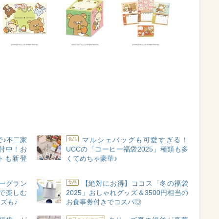
で♪不二家
マルシェバッグも可愛すぎる！
食品
付中！お
UCCの「コーヒー福袋2025」種類も多
トも新登
くてめちゃ豪華♪
ーグラン
【絶対にお得】ココス「冬の福袋
食品
で楽しむ
2025」おしゃれグッズ＆3500円相当の
ズも♪
お食事券付きでコスパ◎