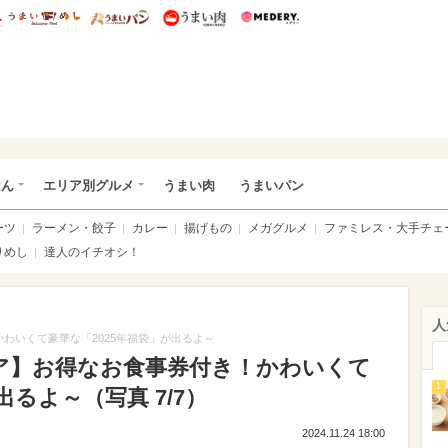
総研 ディズニー特集
mimot.
うまいめし
うまいパン
うまい肉
Medery.
いめし
はん
エリア別グルメ
うまい肉
うまいパン
ーツ
ラーメン・餃子
カレー
揚げもの
メガグルメ
ファミレス・大手チェ
りめし
達人のイチオシ！
人
わいくて豪華な「2025年福袋」が出るよ～
ア】お得なお食事券付き！かわいくて
1
出るよ～（写真 7/7）
2024.11.24 18:00