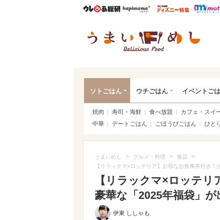
ウレぴあ総研
ハピママ*
ウレぴあ
うま
ソトごはん
ウチごはん
イベントご
焼肉
寿司・海鮮
食べ放題
カフェ・スイ
中華
デートごはん
ごほうびごはん
ひと
>
>
>
うまいめし
グルメ・料理
食品
【リラックマ×ロッテリア】お得なお食事券付き！か
【リラックマ×ロッテリ
豪華な「2025年福袋」が
伊東 ししゃも