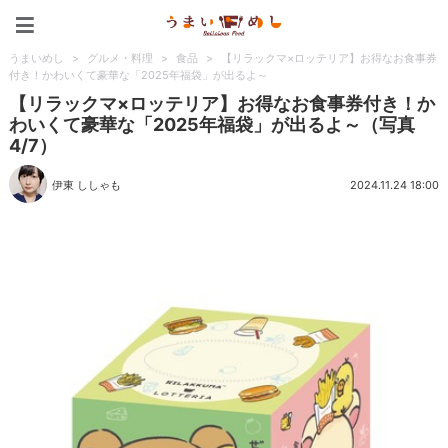
うまいめし
うまいめし
>
グルメ・料理
>
食品
>
【リラックマ×ロッテリア】お得なお食事券
付き！かわいくて豪華な「2025年福袋」が出るよ～
【リラックマ×ロッテリア】お得なお食事券付き！か
わいくて豪華な「2025年福袋」が出るよ～（写真
4/7）
伊東 ししゃも
2024.11.24 18:00