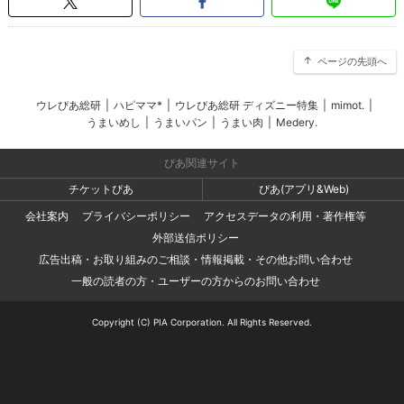
ページの先頭へ
ウレぴあ総研
|
ハピママ*
|
ウレぴあ総研 ディズニー特集
|
mimot.
|
うまいめし
|
うまいパン
|
うまい肉
|
Medery.
ぴあ関連サイト
チケットぴあ
ぴあ(アプリ&Web)
会社案内
プライバシーポリシー
アクセスデータの利用・著作権等
外部送信ポリシー
広告出稿・お取り組みのご相談・情報掲載・その他お問い合わせ
一般の読者の方・ユーザーの方からのお問い合わせ
Copyright (C) PIA Corporation. All Rights Reserved.