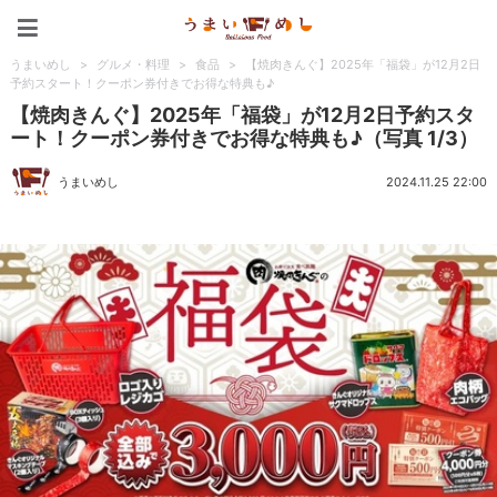
うまいめし
うまいめし
>
グルメ・料理
>
食品
>
【焼肉きんぐ】2025年「福袋」が12月2日
予約スタート！クーポン券付きでお得な特典も♪
【焼肉きんぐ】2025年「福袋」が12月2日予約スタ
ート！クーポン券付きでお得な特典も♪（写真 1/3）
うまいめし
2024.11.25 22:00