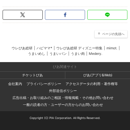
ページの先頭へ
ウレぴあ総研
|
ハピママ*
|
ウレぴあ総研 ディズニー特集
|
mimot.
|
うまいめし
|
うまいパン
|
うまい肉
|
Medery.
ぴあ関連サイト
チケットぴあ
ぴあ(アプリ&Web)
会社案内
プライバシーポリシー
アクセスデータの利用・著作権等
外部送信ポリシー
広告出稿・お取り組みのご相談・情報掲載・その他お問い合わせ
一般の読者の方・ユーザーの方からのお問い合わせ
Copyright (C) PIA Corporation. All Rights Reserved.