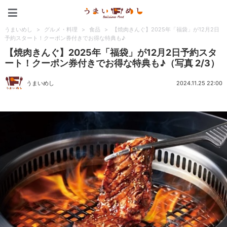
うまいめし
うまいめし
>
グルメ・料理
>
食品
>
【焼肉きんぐ】2025年「福袋」が12月2日
予約スタート！クーポン券付きでお得な特典も♪
【焼肉きんぐ】2025年「福袋」が12月2日予約スタ
ート！クーポン券付きでお得な特典も♪（写真 2/3）
うまいめし
2024.11.25 22:00