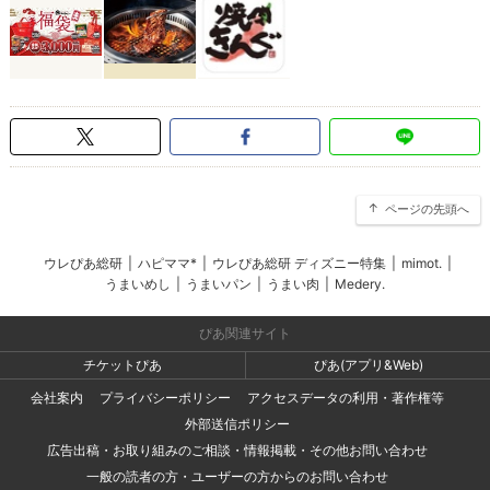
ページの先頭へ
ウレぴあ総研
|
ハピママ*
|
ウレぴあ総研 ディズニー特集
|
mimot.
|
うまいめし
|
うまいパン
|
うまい肉
|
Medery.
ぴあ関連サイト
チケットぴあ
ぴあ(アプリ&Web)
会社案内
プライバシーポリシー
アクセスデータの利用・著作権等
外部送信ポリシー
広告出稿・お取り組みのご相談・情報掲載・その他お問い合わせ
一般の読者の方・ユーザーの方からのお問い合わせ