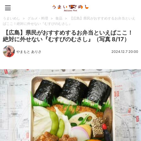
うまいめし
うまいめし
>
グルメ・料理
>
食品
>
【広島】県民がおすすめするお弁当といえ
ばここ！絶対に外せない『むすびのむさし』
【広島】県民がおすすめするお弁当といえばここ！
絶対に外せない『むすびのむさし』（写真 8/17）
やまもと ありさ
2024.12.7 20:00