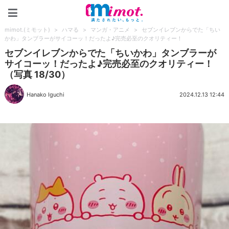
mimot.(ミモット)
mimot.(ミモット)
>
ハマる
>
マンガ・アニメ
>
セブンイレブンからでた「ちい
かわ」タンブラーがサイコーッ！だったよ♪完売必至のクオリティー！
セブンイレブンからでた「ちいかわ」タンブラーが
サイコーッ！だったよ♪完売必至のクオリティー！
（写真 18/30）
Hanako Iguchi
2024.12.13 12:44