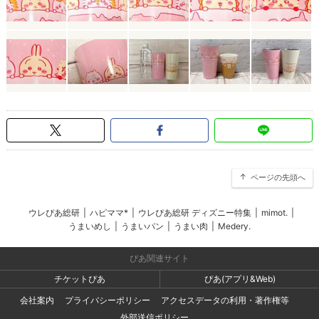
ページの先頭へ
ウレぴあ総研
|
ハピママ*
|
ウレぴあ総研 ディズニー特集
|
mimot.
|
うまいめし
|
うまいパン
|
うまい肉
|
Medery.
ぴあ関連サイト
チケットぴあ
ぴあ(アプリ&Web)
会社案内
プライバシーポリシー
アクセスデータの利用・著作権等
外部送信ポリシー