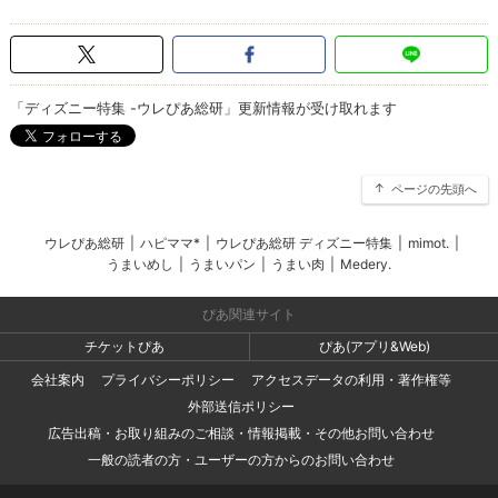
「ディズニー特集 -ウレぴあ総研」更新情報が受け取れます
ページの先頭へ
ウレぴあ総研
|
ハピママ*
|
ウレぴあ総研 ディズニー特集
|
mimot.
|
うまいめし
|
うまいパン
|
うまい肉
|
Medery.
ぴあ関連サイト
チケットぴあ
ぴあ(アプリ&Web)
会社案内
プライバシーポリシー
アクセスデータの利用・著作権等
外部送信ポリシー
広告出稿・お取り組みのご相談・情報掲載・その他お問い合わせ
一般の読者の方・ユーザーの方からのお問い合わせ