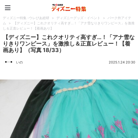
ディズニー特集 -ウレぴあ
ディズニー特集 -ウレぴあ総研
>
ディズニーグッズ・イベント
>
パーク外アイテ
ム
>
【ディズニー】これクオリティ高すぎ…！「アナ雪なりきりワンピース」を激推
し＆正直レビュー！【着画あり】
【ディズニー】これクオリティ高すぎ…！「アナ雪な
りきりワンピース」を激推し＆正直レビュー！【着
画あり】（写真 18/33）
いの
2025.1.24 20:30