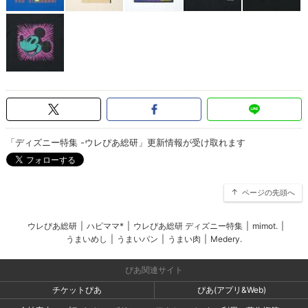
「ディズニー特集 -ウレぴあ総研」更新情報が受け取れます
ページの先頭へ
ウレぴあ総研
|
ハピママ*
|
ウレぴあ総研 ディズニー特集
|
mimot.
|
うまいめし
|
うまいパン
|
うまい肉
|
Medery.
ぴあ関連サイト
チケットぴあ
ぴあ(アプリ&Web)