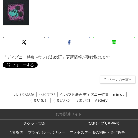
「ディズニー特集 -ウレぴあ総研」更新情報が受け取れます
ページの先頭へ
ウレぴあ総研
|
ハピママ*
|
ウレぴあ総研 ディズニー特集
|
mimot.
|
うまいめし
|
うまいパン
|
うまい肉
|
Medery.
ぴあ関連サイト
チケットぴあ
ぴあ(アプリ&Web)
会社案内
プライバシーポリシー
アクセスデータの利用・著作権等