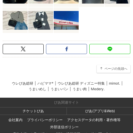
ページの先頭へ
ウレぴあ総研
|
ハピママ*
|
ウレぴあ総研 ディズニー特集
|
mimot.
|
うまいめし
|
うまいパン
|
うまい肉
|
Medery.
ぴあ関連サイト
チケットぴあ
ぴあ(アプリ&Web)
会社案内
プライバシーポリシー
アクセスデータの利用・著作権等
外部送信ポリシー