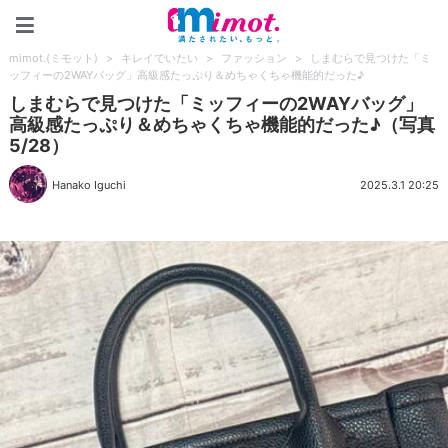
mimot.(ミモット)
mimot.(ミモット)
>
キレイでいたい
>
ファッション
>
しまむらで見つけた「ミ
ッフィーの2WAYバッグ」高級感たっぷり＆めちゃくちゃ機能的だった♪
しまむらで見つけた「ミッフィーの2WAYバッグ」
高級感たっぷり＆めちゃくちゃ機能的だった♪（写真
5/28）
Hanako Iguchi
2025.3.1 20:25