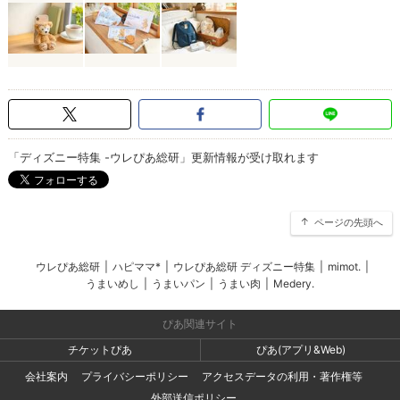
「ディズニー特集 -ウレぴあ総研」更新情報が受け取れます
ページの先頭へ
ウレぴあ総研
|
ハピママ*
|
ウレぴあ総研 ディズニー特集
|
mimot.
|
うまいめし
|
うまいパン
|
うまい肉
|
Medery.
ぴあ関連サイト
チケットぴあ
ぴあ(アプリ&Web)
会社案内
プライバシーポリシー
アクセスデータの利用・著作権等
外部送信ポリシー