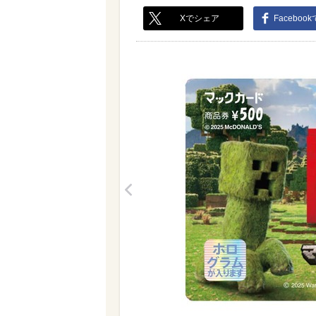
Xでシェア
Faceboo
<