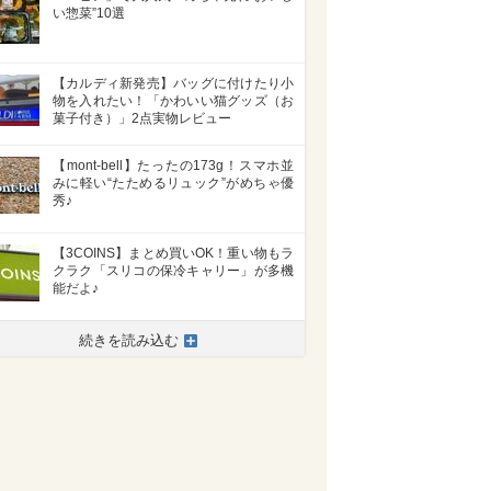
い惣菜”10選
【カルディ新発売】バッグに付けたり小
物を入れたい！「かわいい猫グッズ（お
菓子付き）」2点実物レビュー
【mont-bell】たったの173g！スマホ並
みに軽い“たためるリュック”がめちゃ優
秀♪
【3COINS】まとめ買いOK！重い物もラ
クラク「スリコの保冷キャリー」が多機
能だよ♪
>
続きを読み込む