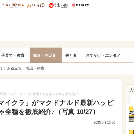
総研 ディズニー特集
mimot.
うまいめし
うまいパン
うまい肉
Medery.
ママ*
子育て・教育
家事・生活術
夫と妻
おでかけ・エンタメ
れ
お役立ち
社会・制度
人
最新ハッピーセットに登場！おもちゃ全種を徹底紹介♪
マイクラ」がマクドナルド最新ハッピ
1
種を徹底紹介♪（写真 10/27）
2025.5.9 12:00
2