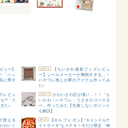
ビュー】
【ちいかわ最新グッズレビュ
お役立ち
！「ハッ
ー】シールメーカーが胸熱すぎる…！
高に尊す
ハチワレ推しが夢のアイテム作ってみ
た♪
ズレビュ
かわいさの圧が凄い…！！「ち
お役立ち
も!?「ス
いかわ・ハチワレ・うさぎのコースタ
ぎた♪
ー」作ってみた【失敗しないポイント
も解説】
で買える
【キル フェ ボン】“キャンドルナ
食生活
かわいく
イトケーキ”もステキ！今だけ限定「神