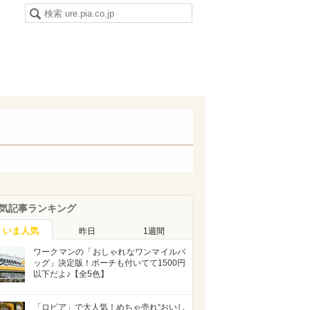
気記事ランキング
いま人気
昨日
1週間
ワークマンの「おしゃれなワンマイルバ
ッグ」決定版！ポーチも付いてて1500円
以下だよ♪【全5色】
「ロピア」で大人気！めちゃ売れ“おいし