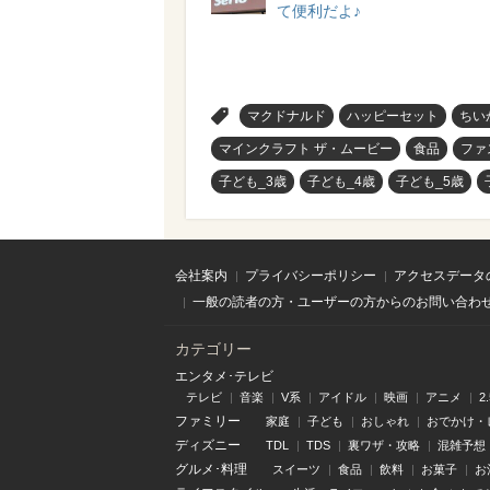
て便利だよ♪
>
マクドナルド
ハッピーセット
ちい
マインクラフト ザ・ムービー
食品
ファ
子ども_3歳
子ども_4歳
子ども_5歳
会社案内
プライバシーポリシー
アクセスデータ
一般の読者の方・ユーザーの方からのお問い合わ
カテゴリー
エンタメ･テレビ
テレビ
音楽
V系
アイドル
映画
アニメ
2
ファミリー
家庭
子ども
おしゃれ
おでかけ・
ディズニー
TDL
TDS
裏ワザ・攻略
混雑予想
グルメ･料理
スイーツ
食品
飲料
お菓子
お