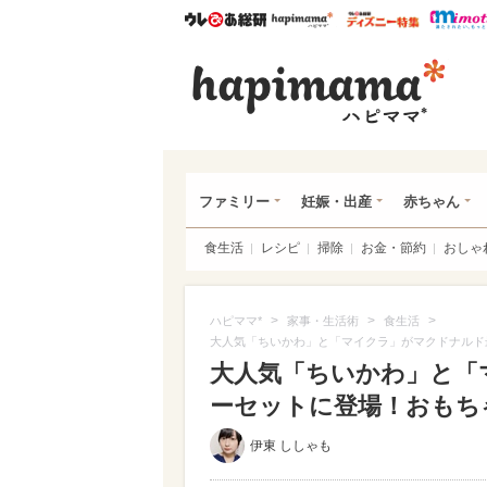
ウレぴあ総研
ハピママ*
ウレぴあ
ハピ
ファミリー
妊娠・出産
赤ちゃん
食生活
レシピ
掃除
お金・節約
おしゃ
>
>
>
ハピママ*
家事・生活術
食生活
大人気「ちいかわ」と「マイクラ」がマクドナルド
大人気「ちいかわ」と「
ーセットに登場！おもちゃ全
伊東 ししゃも