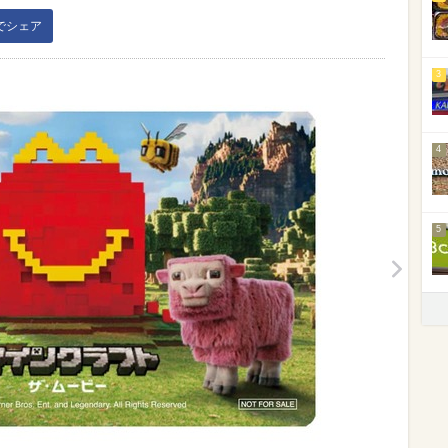
kでシェア
3
4
5