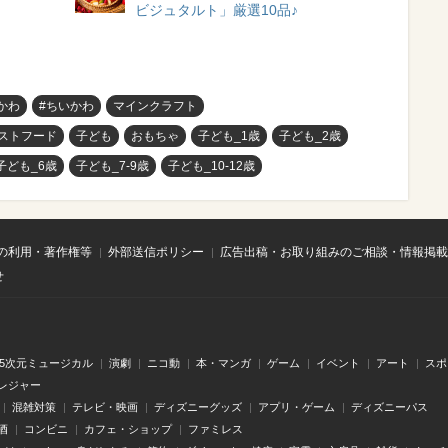
ビジュタルト」厳選10品♪
かわ
#ちいかわ
マインクラフト
ストフード
子ども
おもちゃ
子ども_1歳
子ども_2歳
子ども_6歳
子ども_7-9歳
子ども_10-12歳
の利用・著作権等
外部送信ポリシー
広告出稿・お取り組みのご相談・情報掲載
せ
.5次元ミュージカル
演劇
ニコ動
本・マンガ
ゲーム
イベント
アート
スポ
レジャー
混雑対策
テレビ・映画
ディズニーグッズ
アプリ・ゲーム
ディズニーパス
酒
コンビニ
カフェ・ショップ
ファミレス