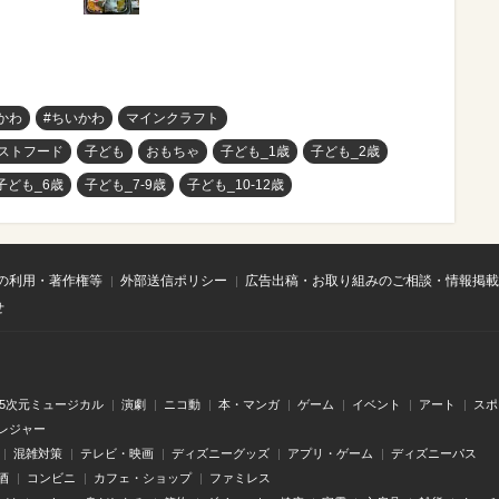
かわ
#ちいかわ
マインクラフト
ストフード
子ども
おもちゃ
子ども_1歳
子ども_2歳
子ども_6歳
子ども_7-9歳
子ども_10-12歳
の利用・著作権等
外部送信ポリシー
広告出稿・お取り組みのご相談・情報掲載
せ
.5次元ミュージカル
演劇
ニコ動
本・マンガ
ゲーム
イベント
アート
スポ
レジャー
混雑対策
テレビ・映画
ディズニーグッズ
アプリ・ゲーム
ディズニーパス
酒
コンビニ
カフェ・ショップ
ファミレス