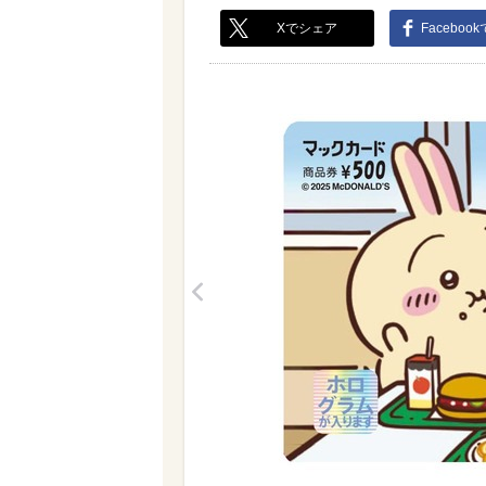
Xでシェア
Faceboo
<