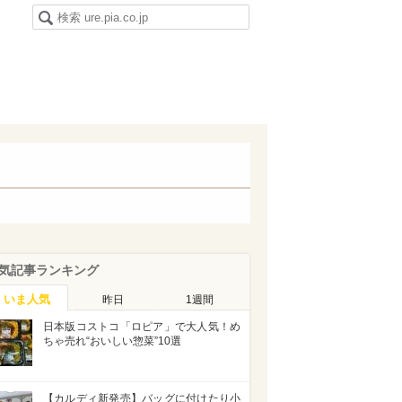
気記事ランキング
いま人気
昨日
1週間
日本版コストコ「ロピア」で大人気！め
ちゃ売れ“おいしい惣菜”10選
【カルディ新発売】バッグに付けたり小