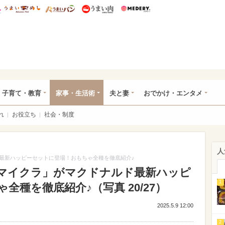
総研 ディズニー特集
mimot.
うまいめし
うまいパン
うまい肉
Medery.
ママ*
子育て・教育
家事・生活術
夫と妻
おでかけ・エンタメ
れ
お役立ち
社会・制度
人
最新ハッピーセットに登場！おもちゃ全種を徹底紹介♪
マイクラ」がマクドナルド最新ハッピ
1
種を徹底紹介♪（写真 20/27）
2025.5.9 12:00
2