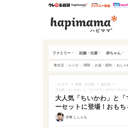
ウレぴあ総研
ハピママ*
ウレぴあ
ハピ
ファミリー
妊娠・出産
赤ちゃん
食生活
レシピ
掃除
お金・節約
おしゃ
>
>
>
ハピママ*
家事・生活術
食生活
大人気「ちいかわ」と「マイクラ」がマクドナルド
大人気「ちいかわ」と「
ーセットに登場！おもちゃ全
伊東 ししゃも