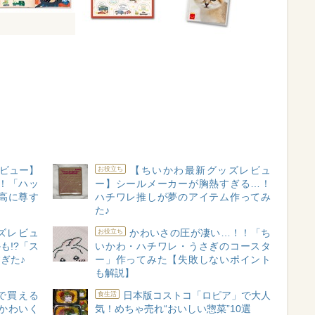
ビュー】
【ちいかわ最新グッズレビュ
お役立ち
！「ハッ
ー】シールメーカーが胸熱すぎる…！
高に尊す
ハチワレ推しが夢のアイテム作ってみ
た♪
ズレビュ
かわいさの圧が凄い…！！「ち
お役立ち
も!?「ス
いかわ・ハチワレ・うさぎのコースタ
ぎた♪
ー」作ってみた【失敗しないポイント
も解説】
で買える
日本版コストコ「ロピア」で大人
食生活
かわいく
気！めちゃ売れ“おいしい惣菜”10選