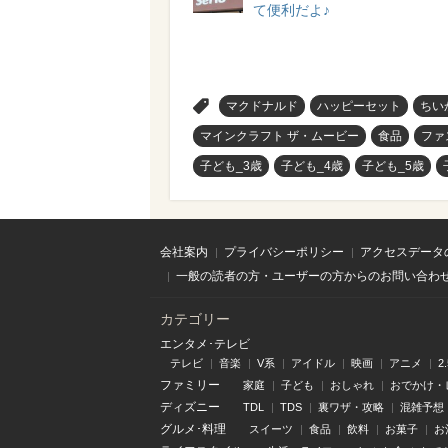
て便利だよ♪
>
マクドナルド
ハッピーセット
ちい
マインクラフト ザ・ムービー
食品
ファ
子ども_3歳
子ども_4歳
子ども_5歳
会社案内
プライバシーポリシー
アクセスデータ
一般の読者の方・ユーザーの方からのお問い合わ
カテゴリー
エンタメ･テレビ
テレビ
音楽
V系
アイドル
映画
アニメ
2
ファミリー
家庭
子ども
おしゃれ
おでかけ・
ディズニー
TDL
TDS
裏ワザ・攻略
混雑予想
グルメ･料理
スイーツ
食品
飲料
お菓子
お