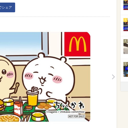
kでシェア
3
4
5