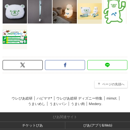
ページの先頭へ
ウレぴあ総研
|
ハピママ*
|
ウレぴあ総研 ディズニー特集
|
mimot.
|
うまいめし
|
うまいパン
|
うまい肉
|
Medery.
ぴあ関連サイト
チケットぴあ
ぴあ(アプリ&Web)