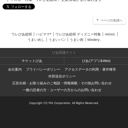
ページの先頭へ
ウレぴあ総研
|
ハピママ*
|
ウレぴあ総研 ディズニー特集
|
mimot.
|
うまいめし
|
うまいパン
|
うまい肉
|
Medery.
ぴあ関連サイト
チケットぴあ
ぴあ(アプリ&Web)
会社案内
プライバシーポリシー
アクセスデータの利用・著作権等
外部送信ポリシー
広告出稿・お取り組みのご相談・情報掲載・その他お問い合わせ
一般の読者の方・ユーザーの方からのお問い合わせ
Copyright (C) PIA Corporation. All Rights Reserved.