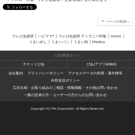
ページの先頭へ
ウレぴあ総研
|
ハピママ*
|
ウレぴあ総研 ディズニー特集
|
mimot.
|
うまいめし
|
うまいパン
|
うまい肉
|
Medery.
ぴあ関連サイト
チケットぴあ
ぴあ(アプリ&Web)
会社案内
プライバシーポリシー
アクセスデータの利用・著作権等
外部送信ポリシー
広告出稿・お取り組みのご相談・情報掲載・その他お問い合わせ
一般の読者の方・ユーザーの方からのお問い合わせ
Copyright (C) PIA Corporation. All Rights Reserved.