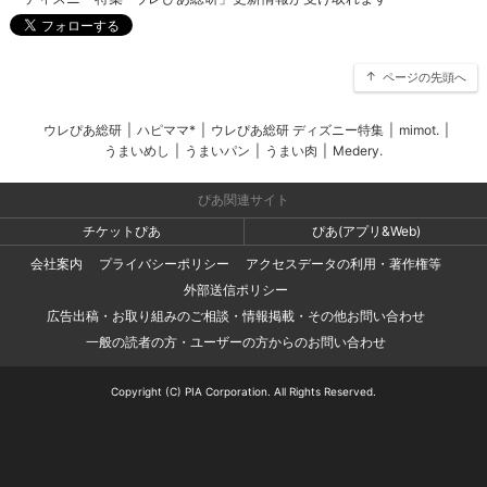
ページの先頭へ
ウレぴあ総研
|
ハピママ*
|
ウレぴあ総研 ディズニー特集
|
mimot.
|
うまいめし
|
うまいパン
|
うまい肉
|
Medery.
ぴあ関連サイト
チケットぴあ
ぴあ(アプリ&Web)
会社案内
プライバシーポリシー
アクセスデータの利用・著作権等
外部送信ポリシー
広告出稿・お取り組みのご相談・情報掲載・その他お問い合わせ
一般の読者の方・ユーザーの方からのお問い合わせ
Copyright (C) PIA Corporation. All Rights Reserved.