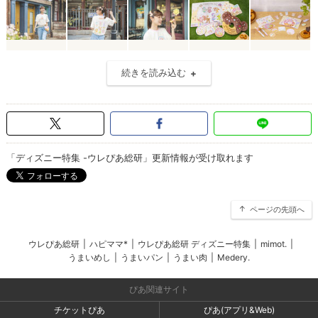
続きを読み込む
「ディズニー特集 -ウレぴあ総研」更新情報が受け取れます
ページの先頭へ
ウレぴあ総研
|
ハピママ*
|
ウレぴあ総研 ディズニー特集
|
mimot.
|
うまいめし
|
うまいパン
|
うまい肉
|
Medery.
ぴあ関連サイト
チケットぴあ
ぴあ(アプリ&Web)