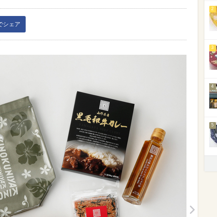
2
kでシェア
3
4
5