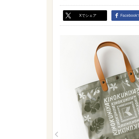
Xでシェア
Faceboo
<