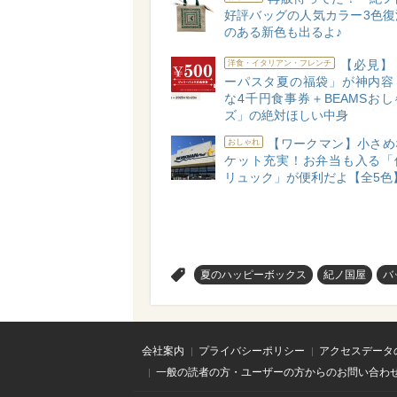
好評バッグの人気カラー3色復
のある新色も出るよ♪
【必見】
洋食・イタリアン・フレンチ
ーパスタ夏の福袋」が神内容
な4千円食事券＋BEAMSお
ズ」の絶対ほしい中身
【ワークマン】小さめ
おしゃれ
ケット充実！お弁当も入る「
リュック」が便利だよ【全5色
>
夏のハッピーボックス
紀ノ国屋
バ
会社案内
プライバシーポリシー
アクセスデータ
一般の読者の方・ユーザーの方からのお問い合わ