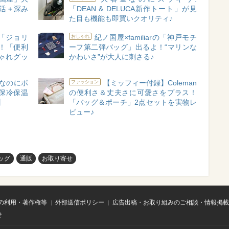
活＋深み
「DEAN & DELUCA新作トート」が見
た目も機能も即買いクオリティ♪
「ジョリ
紀ノ国屋×familiarの「神戸モチ
おしゃれ
！「便利
ーフ第二弾バッグ」出るよ！“マリンな
しゃれグッ
かわいさ”が大人に刺さる♪
なのにポ
【ミッフィー付録】Coleman
ファッション
保冷保温
の便利さ＆丈夫さに可愛さをプラス！
】
「バッグ＆ポーチ」2点セットを実物レ
ビュー♪
ッグ
通販
お取り寄せ
の利用・著作権等
外部送信ポリシー
広告出稿・お取り組みのご相談・情報掲載
せ