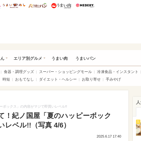
総研 ディズニー特集
mimot.
うまいめし
うまいパン
うまい肉
Medery.
いめし
はん
エリア別グルメ
うまい肉
うまいパン
食器・調理グッズ
スーパー・ショッピングモール
冷凍食品・インスタント
時短
おもてなし
ダイエット・ヘルシー
お取り寄せ
手みやげ
人
ーボックス」の内容がマジで即買いレベル!!
て！紀ノ国屋「夏のハッピーボック
1
ベル!!（写真 4/6）
2025.6.17 17:40