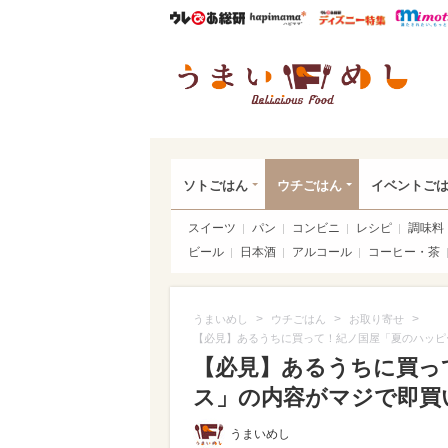
ウレぴあ総研
ハピママ*
ウレぴあ
うま
ソトごはん
ウチごはん
イベントご
スイーツ
パン
コンビニ
レシピ
調味料
ビール
日本酒
アルコール
コーヒー・茶
>
>
>
うまいめし
ウチごはん
お取り寄せ
【必見】あるうちに買って！紀ノ国屋「夏のハッピ
【必見】あるうちに買っ
ス」の内容がマジで即買いレ
うまいめし