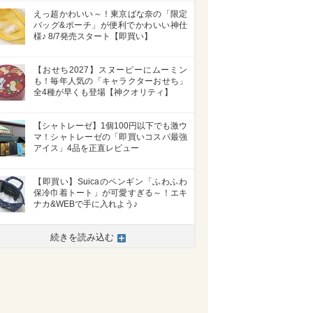
えっ超かわいい～！東京ばな奈の「限定
バッグ&ポーチ」が便利でかわいい神仕
様♪ 8/7発売スタート【即買い】
【おせち2027】スヌーピーにムーミン
も！毎年人気の「キャラクターおせち」
全4種が早くも登場【神クオリティ】
【シャトレーゼ】1個100円以下でも激ウ
マ！シャトレーゼの「即買いコスパ最強
アイス」4品を正直レビュー
【即買い】Suicaのペンギン「ふわふわ
保冷巾着トート」が可愛すぎる～！エキ
ナカ&WEBで手に入れよう♪
続きを読み込む
>