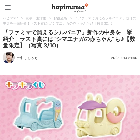
ハピママ*
ハピママ*
>
家事・生活術
>
お役立ち
>
「ファミマで買えるシルバニア」新作の
中身を一挙紹介！ラスト賞には“シマエナガの赤ちゃん”も♪【数量限定】
「ファミマで買えるシルバニア」新作の中身を一挙
紹介！ラスト賞には“シマエナガの赤ちゃん”も♪【数
量限定】（写真 3/10）
伊東 ししゃも
2025.8.14 21:40