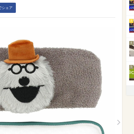
kでシェア
3
4
5