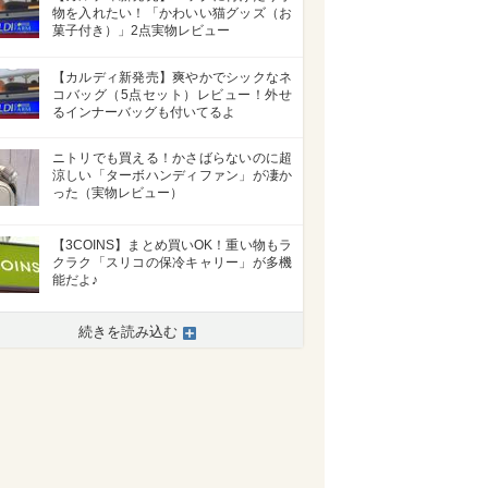
物を入れたい！「かわいい猫グッズ（お
菓子付き）」2点実物レビュー
【カルディ新発売】爽やかでシックなネ
コバッグ（5点セット）レビュー！外せ
るインナーバッグも付いてるよ
ニトリでも買える！かさばらないのに超
涼しい「ターボハンディファン」が凄か
った（実物レビュー）
【3COINS】まとめ買いOK！重い物もラ
クラク「スリコの保冷キャリー」が多機
能だよ♪
続きを読み込む
>