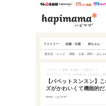
ウレぴあ総研
ハピママ*
ウレぴあ
ハピ
ファミリー
妊娠・出産
赤ちゃん
食生活
レシピ
掃除
お金・節約
おしゃ
>
>
>
ハピママ*
家事・生活術
お役立ち
【パペットスンスン】これ全部ほしくなるやつ！新
【パペットスンスン】こ
ズがかわいくて機能的だよ♪
ハピママ*