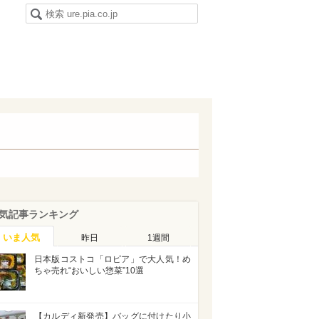
気記事ランキング
いま人気
昨日
1週間
日本版コストコ「ロピア」で大人気！め
ちゃ売れ“おいしい惣菜”10選
【カルディ新発売】バッグに付けたり小