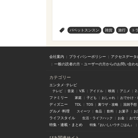
>
パペットスンスン
雑貨
旅行
ト
会社案内
プライバシーポリシー
アクセスデータ
一般の読者の方・ユーザーの方からのお問い合わ
カテゴリー
エンタメ･テレビ
テレビ
音楽
V系
アイドル
映画
アニメ
2
ファミリー
家庭
子ども
おしゃれ
おでかけ・
ディズニー
TDL
TDS
裏ワザ・攻略
混雑予想
グルメ･料理
スイーツ
食品
飲料
お菓子
お
ライフスタイル
生活・ライフハック
お金
おで
特集
・
連載
・
まとめ
特集『おいしいウチごはん』
ぴあ関連サイト