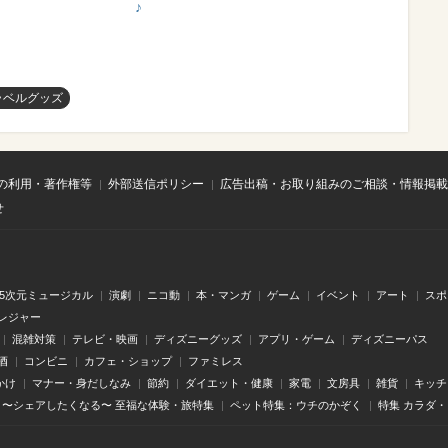
♪
ラベルグッズ
の利用・著作権等
外部送信ポリシー
広告出稿・お取り組みのご相談・情報掲載
せ
.5次元ミュージカル
演劇
ニコ動
本・マンガ
ゲーム
イベント
アート
スポ
レジャー
混雑対策
テレビ・映画
ディズニーグッズ
アプリ・ゲーム
ディズニーパス
酒
コンビニ
カフェ・ショップ
ファミレス
かけ
マナー・身だしなみ
節約
ダイエット・健康
家電
文房具
雑貨
キッチ
〜シェアしたくなる〜 至福な体験・旅特集
ペット特集：ウチのかぞく
特集 カラダ