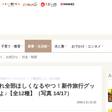
総研 ディズニー特集
mimot.
うまいめし
うまいパン
うまい肉
Medery.
ママ*
子育て・教育
家事・生活術
夫と妻
おでかけ・エンタメ
れ
お役立ち
社会・制度
人
作旅行グッズがかわいくて機能的だよ♪【全12種】
れ全部ほしくなるやつ！新作旅行グッ
1
【全12種】（写真 14/17）
2026.2.21 21:20
2