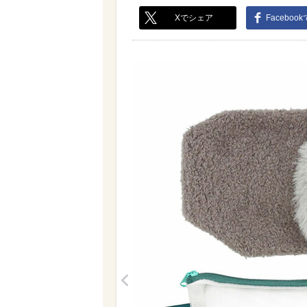
Xでシェア
Faceboo
<