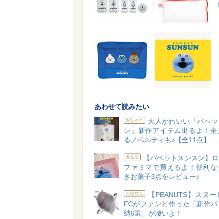
あわせて読みたい
大人かわいい「パペッ
おしゃれ
ン」新作アイテム出るよ！全
るノベルティも♪【全11点】
【パペットスンスン】ロ
食生活
ファミマで買えるよ！便利な
きお菓子3点をレビュー♪
【PEANUTS】スヌ
お役立ち
FCがファンと作った「新作バ
納6選」が凄いよ！