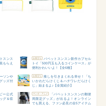
トスンス
パペットスンスン新作カプセル
お役立ち
員もらえ
トイ「500円玉も入るコインケース」が
便利かわいいよ！【全6種】
ーソンや
推しを引きまくれる幸せ！「ち
お役立ち
グッズ付
いかわだらけくじ＆ハチワレだらけく
じ」始まるよ♪【全賞紹介】
ーピー公式
「パペットスンスンの郵便
マンガ・アニメ
ッグ＆収
局限定グッズ」が出るよ！オンライン
でも買える、ファン必見の全5アイテム