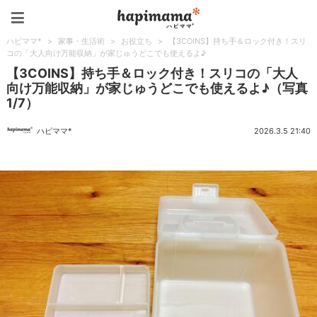
ハピママ*
ハピママ*
>
家事・生活術
>
お役立ち
>
【3COINS】持ち手＆ロック付き！スリ
コの「大人向け万能収納」が家じゅうどこでも使えるよ♪
【3COINS】持ち手＆ロック付き！スリコの「大人
向け万能収納」が家じゅうどこでも使えるよ♪（写真
1/7）
ハピママ*
2026.3.5 21:40