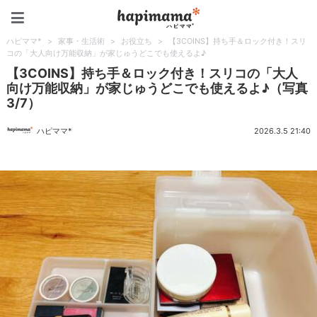
ハピママ*
ハピママ*
>
家事・生活術
>
お役立ち
>
【3COINS】持ち手＆ロック付き！スリ
コの「大人向け万能収納」が家じゅうどこでも使えるよ♪
【3COINS】持ち手＆ロック付き！スリコの「大人
向け万能収納」が家じゅうどこでも使えるよ♪（写真
3/7）
ハピママ*
2026.3.5 21:40