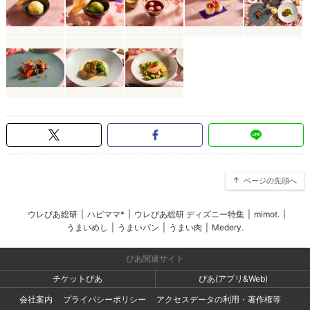
ページの先頭へ
ウレぴあ総研
|
ハピママ*
|
ウレぴあ総研 ディズニー特集
|
mimot.
|
うまいめし
|
うまいパン
|
うまい肉
|
Medery.
ぴあ関連サイト
チケットぴあ
ぴあ(アプリ&Web)
会社案内
プライバシーポリシー
アクセスデータの利用・著作権等