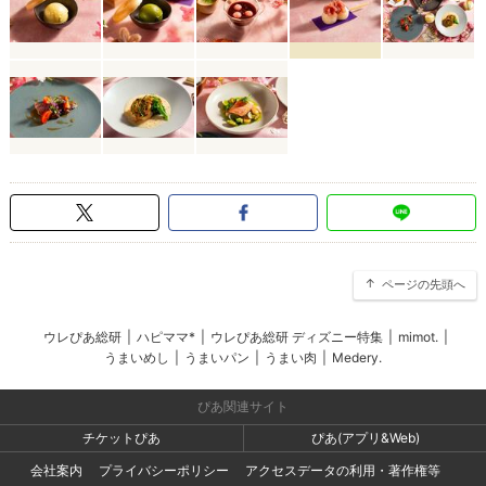
ページの先頭へ
ウレぴあ総研
|
ハピママ*
|
ウレぴあ総研 ディズニー特集
|
mimot.
|
うまいめし
|
うまいパン
|
うまい肉
|
Medery.
ぴあ関連サイト
チケットぴあ
ぴあ(アプリ&Web)
会社案内
プライバシーポリシー
アクセスデータの利用・著作権等