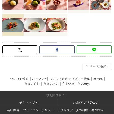
ページの先頭へ
ウレぴあ総研
|
ハピママ*
|
ウレぴあ総研 ディズニー特集
|
mimot.
|
うまいめし
|
うまいパン
|
うまい肉
|
Medery.
ぴあ関連サイト
チケットぴあ
ぴあ(アプリ&Web)
会社案内
プライバシーポリシー
アクセスデータの利用・著作権等