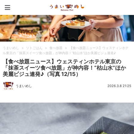
うまいめし
うまいめし
>
ソトごはん
>
食べ放題
>
【食べ放題ニュース】ウェスティンホテ
ル東京の「抹茶スイーツ食べ放題」が神内容！“枯山水”ほか美麗ビジュ連発♪
【食べ放題ニュース】ウェスティンホテル東京の
「抹茶スイーツ食べ放題」が神内容！“枯山水”ほか
美麗ビジュ連発♪（写真 12/15）
うまいめし
2026.3.8 21:25