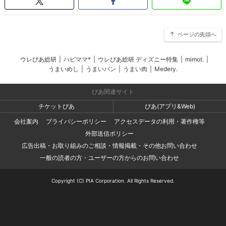
ページの先頭へ
ウレぴあ総研
|
ハピママ*
|
ウレぴあ総研 ディズニー特集
|
mimot.
|
うまいめし
|
うまいパン
|
うまい肉
|
Medery.
ぴあ関連サイト
チケットぴあ
ぴあ(アプリ&Web)
会社案内
プライバシーポリシー
アクセスデータの利用・著作権等
外部送信ポリシー
広告出稿・お取り組みのご相談・情報掲載・その他お問い合わせ
一般の読者の方・ユーザーの方からのお問い合わせ
Copyright (C) PIA Corporation. All Rights Reserved.