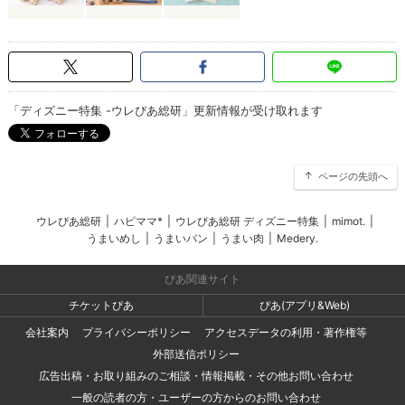
「ディズニー特集 -ウレぴあ総研」更新情報が受け取れます
ページの先頭へ
ウレぴあ総研
|
ハピママ*
|
ウレぴあ総研 ディズニー特集
|
mimot.
|
うまいめし
|
うまいパン
|
うまい肉
|
Medery.
ぴあ関連サイト
チケットぴあ
ぴあ(アプリ&Web)
会社案内
プライバシーポリシー
アクセスデータの利用・著作権等
外部送信ポリシー
広告出稿・お取り組みのご相談・情報掲載・その他お問い合わせ
一般の読者の方・ユーザーの方からのお問い合わせ