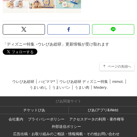
「ディズニー特集 -ウレぴあ総研」更新情報が受け取れます
ページの先頭へ
ウレぴあ総研
|
ハピママ*
|
ウレぴあ総研 ディズニー特集
|
mimot.
|
うまいめし
|
うまいパン
|
うまい肉
|
Medery.
ぴあ関連サイト
チケットぴあ
ぴあ(アプリ&Web)
会社案内
プライバシーポリシー
アクセスデータの利用・著作権等
外部送信ポリシー
広告出稿・お取り組みのご相談・情報掲載・その他お問い合わせ