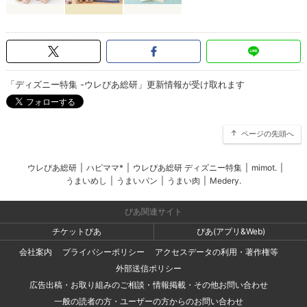
「ディズニー特集 -ウレぴあ総研」更新情報が受け取れます
ページの先頭へ
ウレぴあ総研
|
ハピママ*
|
ウレぴあ総研 ディズニー特集
|
mimot.
|
うまいめし
|
うまいパン
|
うまい肉
|
Medery.
ぴあ関連サイト
チケットぴあ
ぴあ(アプリ&Web)
会社案内
プライバシーポリシー
アクセスデータの利用・著作権等
外部送信ポリシー
広告出稿・お取り組みのご相談・情報掲載・その他お問い合わせ
一般の読者の方・ユーザーの方からのお問い合わせ