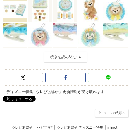
続きを読み込む
「ディズニー特集 -ウレぴあ総研」更新情報が受け取れます
ページの先頭へ
ウレぴあ総研
|
ハピママ*
|
ウレぴあ総研 ディズニー特集
|
mimot.
|