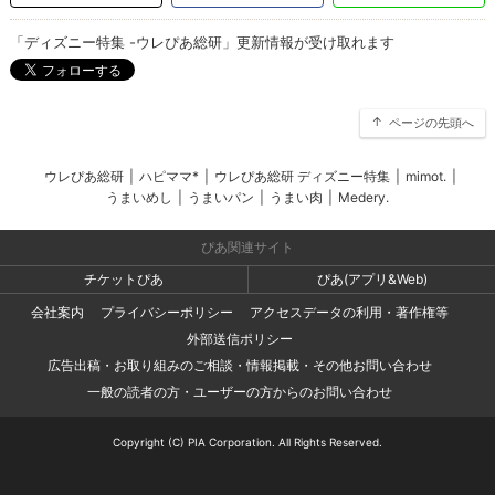
「ディズニー特集 -ウレぴあ総研」更新情報が受け取れます
ページの先頭へ
ウレぴあ総研
|
ハピママ*
|
ウレぴあ総研 ディズニー特集
|
mimot.
|
うまいめし
|
うまいパン
|
うまい肉
|
Medery.
ぴあ関連サイト
チケットぴあ
ぴあ(アプリ&Web)
会社案内
プライバシーポリシー
アクセスデータの利用・著作権等
外部送信ポリシー
広告出稿・お取り組みのご相談・情報掲載・その他お問い合わせ
一般の読者の方・ユーザーの方からのお問い合わせ
Copyright (C) PIA Corporation. All Rights Reserved.