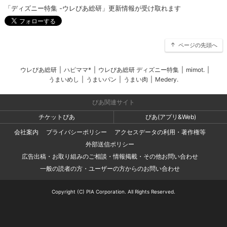
「ディズニー特集 -ウレぴあ総研」更新情報が受け取れます
ページの先頭へ
ウレぴあ総研
|
ハピママ*
|
ウレぴあ総研 ディズニー特集
|
mimot.
|
うまいめし
|
うまいパン
|
うまい肉
|
Medery.
ぴあ関連サイト
チケットぴあ
ぴあ(アプリ&Web)
会社案内
プライバシーポリシー
アクセスデータの利用・著作権等
外部送信ポリシー
広告出稿・お取り組みのご相談・情報掲載・その他お問い合わせ
一般の読者の方・ユーザーの方からのお問い合わせ
Copyright (C) PIA Corporation. All Rights Reserved.