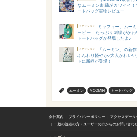
なムーミン刺繍がカワイイ！
ートバッグ実物レビュー
ミッフィー、ムーミ
ファッション
ーピー！たっぷり刺繍がかわ
トートバッグが登場したよ♪
「ムーミン」の新作
ファッション
ふんわり軽やか♪大人かわいい
トに新柄が登場！
>
ムーミン
MOOMIN
トートバッグ
会社案内
プライバシーポリシー
アクセスデータ
一般の読者の方・ユーザーの方からのお問い合わ