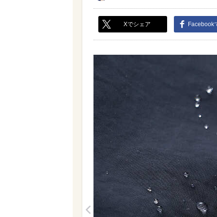
Xでシェア
Faceboo
<