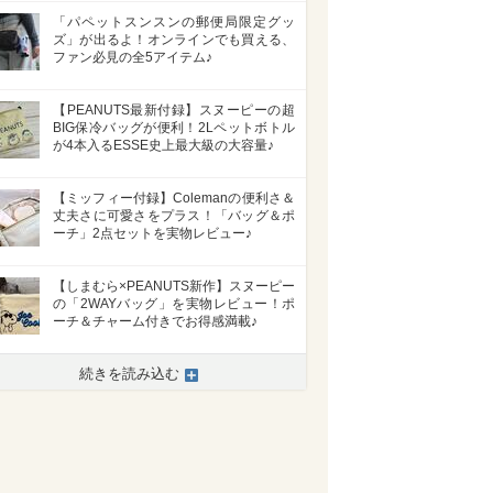
「パペットスンスンの郵便局限定グッ
ズ」が出るよ！オンラインでも買える、
ファン必見の全5アイテム♪
【PEANUTS最新付録】スヌーピーの超
BIG保冷バッグが便利！2Lペットボトル
が4本入るESSE史上最大級の大容量♪
【ミッフィー付録】Colemanの便利さ＆
丈夫さに可愛さをプラス！「バッグ＆ポ
ーチ」2点セットを実物レビュー♪
【しまむら×PEANUTS新作】スヌーピー
の「2WAYバッグ」を実物レビュー！ポ
ーチ＆チャーム付きでお得感満載♪
続きを読み込む
>