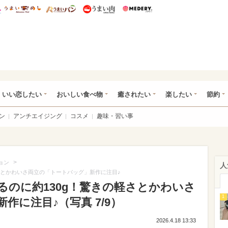
総研 ディズニー特集
mimot.
うまいめし
うまいパン
うまい肉
Medery.
ot.(ミモット)
いい恋したい
おいしい食べ物
癒されたい
楽したい
節約
ン
アンチエイジング
コスメ
趣味・習い事
>
ョン
人
さとかわいさ両立の「トートバッグ」新作に注目♪
るのに約130g！驚きの軽さとかわいさ
1
作に注目♪（写真 7/9）
2026.4.18 13:33