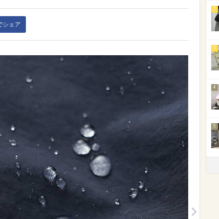
2
kでシェア
3
4
5