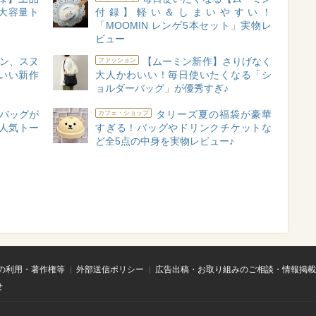
大容量ト
付録】軽い＆しまいやすい！
「MOOMIN レンゲ5本セット」実物レ
ビュー
ン、スヌ
【ムーミン新作】さりげなく
ファッション
いい新作
大人かわいい！毎日使いたくなる「シ
ョルダーバッグ」が優秀すぎ♪
バッグが
タリーズ夏の福袋が豪華
カフェ・ショップ
人気トー
すぎる！バッグやドリンクチケットな
ど全5点の中身を実物レビュー♪
の利用・著作権等
外部送信ポリシー
広告出稿・お取り組みのご相談・情報掲載
せ