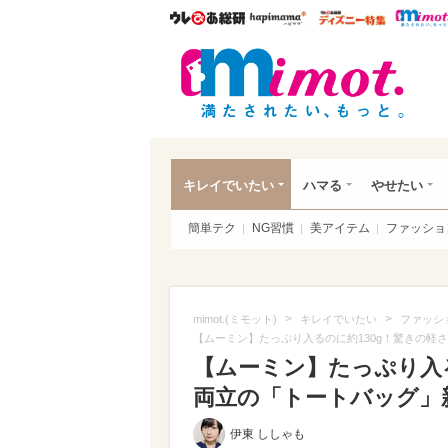
ウレぴあ総研
ハピママ*
ウレぴあ
mim
キレイでいたい
ハマる
やせたい
簡単テク
NG習慣
美アイテム
ファッショ
>
>
mimot.(ミモット)
キレイでいたい
ファッシ
【ムーミン】たっぷり入るのに約130g！驚きの軽
【ムーミン】たっぷり入
両立の「トートバッグ」新
伊東 ししゃも