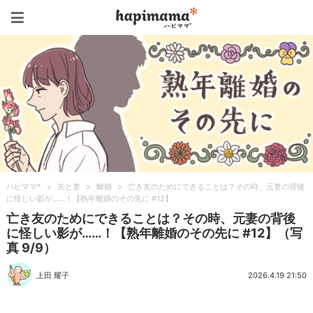
ハピママ*
ハピママ*
>
夫と妻
>
離婚
>
亡き友のためにできることは？その時、元妻の背後
に怪しい影が……！【熟年離婚のその先に #12】
亡き友のためにできることは？その時、元妻の背後
に怪しい影が……！【熟年離婚のその先に #12】（写
真 9/9）
上田 耀子
2026.4.19 21:50